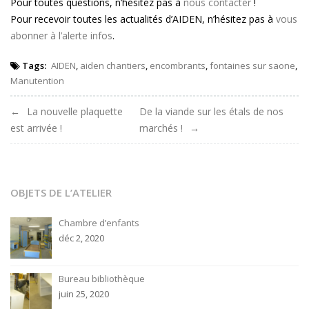
Pour toutes questions, n’hésitez pas à
nous contacter
!
Pour recevoir toutes les actualités d’AIDEN, n’hésitez pas à
vous
abonner à l’alerte infos
.
Tags:
AIDEN
,
aiden chantiers
,
encombrants
,
fontaines sur saone
,
Manutention
Navigation
La nouvelle plaquette
De la viande sur les étals de nos
est arrivée !
marchés !
de
l'article
OBJETS DE L’ATELIER
Chambre d’enfants
déc 2, 2020
Bureau bibliothèque
juin 25, 2020