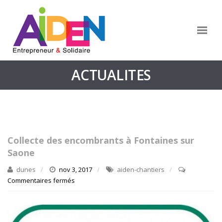
ACTUALITES
Collecte des encombrants à Fontaines sur
Saone
dunes
nov 3, 2017
aiden-chantiers
Commentaires fermés
sur
Collecte
des
encombrants