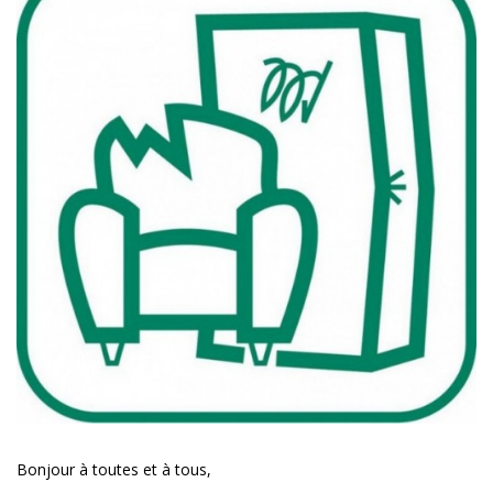
à
Fontaines
sur
Saone
Bonjour à toutes et à tous,