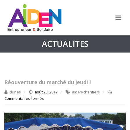
ACTUALITES
Réouverture du marché du jeudi !
dunes
août 23, 2017
aiden-chantiers
Commentaires fermés
sur
Réouverture
du
marché
du