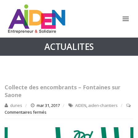
ACTUALITES
Collecte des encombrants – Fontaines sur
Saone
dunes
mar 31, 2017
AIDEN
,
aiden-chantiers
Commentaires fermés
sur
Collecte
des
encombrants