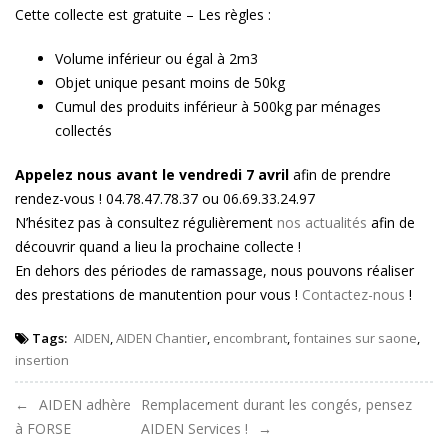
Cette collecte est gratuite – Les règles :
Volume inférieur ou égal à 2m3
Objet unique pesant moins de 50kg
Cumul des produits inférieur à 500kg par ménages
collectés
Appelez nous avant le vendredi 7 avril
afin de prendre
rendez-vous ! 04.78.47.78.37 ou 06.69.33.24.97
N’hésitez pas à consultez régulièrement
nos actualités
afin de
découvrir quand a lieu la prochaine collecte !
En dehors des périodes de ramassage, nous pouvons réaliser
des prestations de manutention pour vous !
Contactez-nous
!
Tags:
AIDEN
,
AIDEN Chantier
,
encombrant
,
fontaines sur saone
,
insertion
Navigation
AIDEN adhère
Remplacement durant les congés, pensez
à FORSE
AIDEN Services !