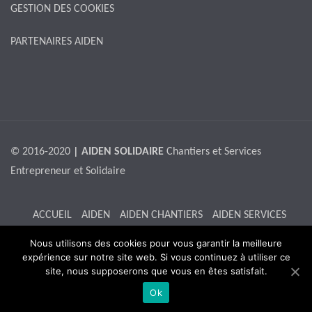
GESTION DES COOKIES
PARTENAIRES AIDEN
© 2016-2020
| AIDEN SOLIDAIRE
Chantiers et Services
Entrepreneur et Solidaire
ACCUEIL
AIDEN
AIDEN CHANTIERS
AIDEN SERVICES
RECRUTEMENT
L’ATELIER
ACTUALITES
CONTACTS
Nous utilisons des cookies pour vous garantir la meilleure
expérience sur notre site web. Si vous continuez à utiliser ce
site, nous supposerons que vous en êtes satisfait.
Ok