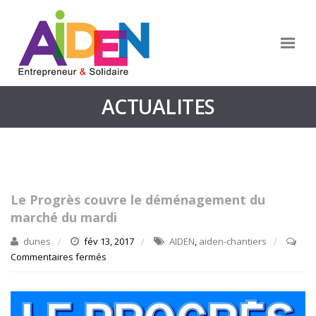
ACTUALITES
Le Progrès couvre le déménagement du
marché du mardi
dunes
fév 13, 2017
AIDEN
,
aiden-chantiers
Commentaires fermés
sur
Le
Progrès
couvre