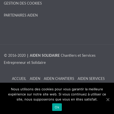
GESTION DES COOKIES
PARTENAIRES AIDEN
© 2016-2020
| AIDEN SOLIDAIRE
Chantiers et Services
Entrepreneur et Solidaire
ACCUEIL
AIDEN
AIDEN CHANTIERS
AIDEN SERVICES
RECRUTEMENT
L’ATELIER
ACTUALITES
CONTACTS
Nous utilisons des cookies pour vous garantir la meilleure
expérience sur notre site web. Si vous continuez à utiliser ce
site, nous supposerons que vous en êtes satisfait.
Ok