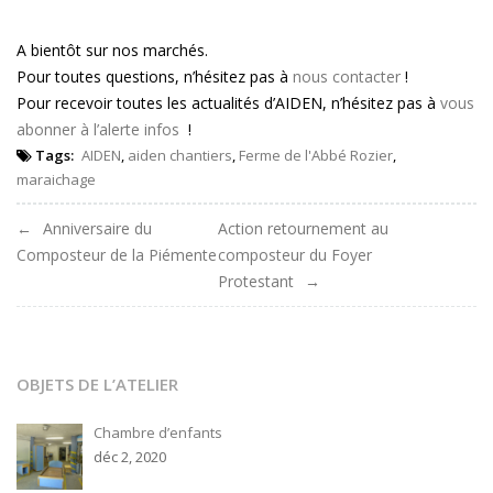
A bientôt sur nos marchés.
Pour toutes questions, n’hésitez pas à
nous contacter
!
Pour recevoir toutes les actualités d’AIDEN, n’hésitez pas à
vous
abonner à l’alerte infos
!
Tags:
AIDEN
,
aiden chantiers
,
Ferme de l'Abbé Rozier
,
maraichage
Navigation
Anniversaire du
Action retournement au
Composteur de la Piémente
composteur du Foyer
de
Protestant
l'article
OBJETS DE L’ATELIER
Chambre d’enfants
déc 2, 2020