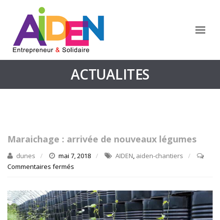
ACTUALITES
Maraichage : arrivée de nouveaux légumes
dunes
mai 7, 2018
AIDEN
,
aiden-chantiers
Commentaires fermés
sur
Maraichage
:
arrivée
de