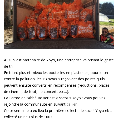
un
partenariat
qui
monte
!
AIDEN est partenaire de Yoyo, une entreprise valorisant le geste
de tri.
En triant plus et mieux les bouteilles en plastiques, pour lutter
contre la pollution, les «
Trieurs
» reçoivent des points qu’ils
peuvent ensuite convertir en récompenses (réductions, places
de cinéma, de foot, de concert, etc…).
La Ferme de l’Abbé Rozier est «
coach
» Yoyo : vous pouvez
rejoindre la communauté en suivant
ce lien
.
Cette semaine a eu lieu la première collecte de sacs ! Yoyo eb a
collecté un peu plus de 100 !