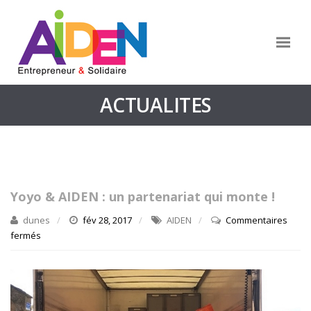
ACTUALITES
Yoyo & AIDEN : un partenariat qui monte !
dunes
fév 28, 2017
AIDEN
Commentaires
fermés
sur
Yoyo
&
AIDEN
: