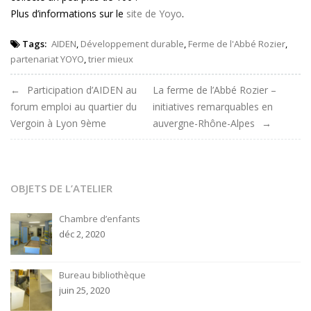
Plus d’informations sur le
site de Yoyo
.
Tags:
AIDEN
,
Développement durable
,
Ferme de l'Abbé Rozier
,
partenariat YOYO
,
trier mieux
Navigation
Participation d’AIDEN au
La ferme de l’Abbé Rozier –
forum emploi au quartier du
initiatives remarquables en
de
Vergoin à Lyon 9ème
auvergne-Rhône-Alpes
l'article
OBJETS DE L’ATELIER
Chambre d’enfants
déc 2, 2020
Bureau bibliothèque
juin 25, 2020