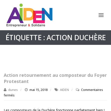
ÉTIQUETTE : ACTION DUCHÈRE
Action retournement au composteur du Foyer
Protestant
dunes
mai 15, 2018
AIDEN
Commentaires
fermés
sur
Action
retournement
Les composteurs de la Duchère fonctionne parfaitement bien !