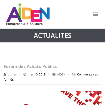
ACTUALITES
Forum des Achats Publics
dunes
mar 10, 2018
AIDEN
Commentaires
fermés
sur
Forum
des
Achats
Publics