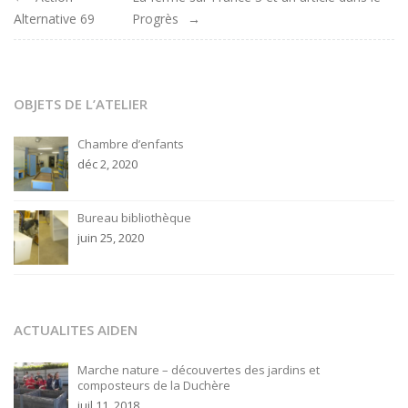
Navigation
Alternative 69
Progrès
de
l'article
OBJETS DE L’ATELIER
Chambre d’enfants
déc 2, 2020
Bureau bibliothèque
juin 25, 2020
ACTUALITES AIDEN
Marche nature – découvertes des jardins et
composteurs de la Duchère
juil 11, 2018